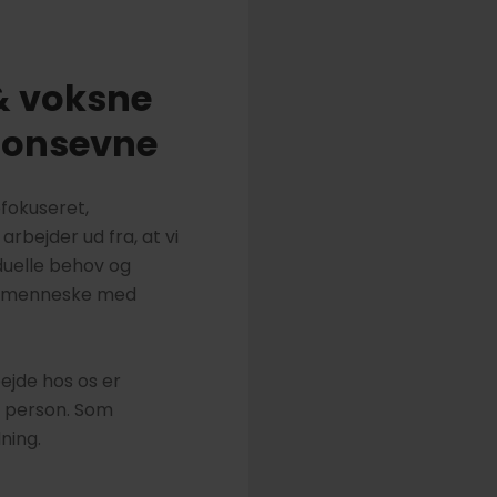
 & voksne
ionsevne
fokuseret,
rbejder ud fra, at vi
duelle behov og
gt menneske med
ejde hos os er
il person. Som
ning.