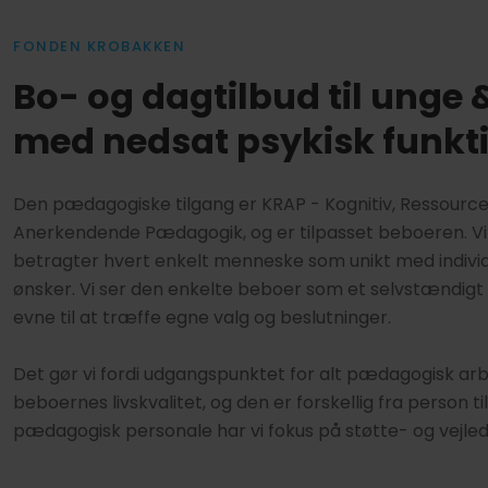
FONDEN KROBAKKEN
Bo- og dagtilbud til unge
med nedsat psykisk funkt
​Den pædagogiske tilgang er KRAP - Kognitiv, Ressource
Anerkendende Pædagogik, og er tilpasset beboeren. Vi a
betragter hvert enkelt menneske som unikt med indivi
ønsker. Vi ser den enkelte beboer som et selvstændi
evne til at træffe egne valg og beslutninger.
Det gør vi fordi udgangspunktet for alt pædagogisk arb
beboernes livskvalitet, og den er forskellig fra person t
pædagogisk personale har vi fokus på støtte- og vejled