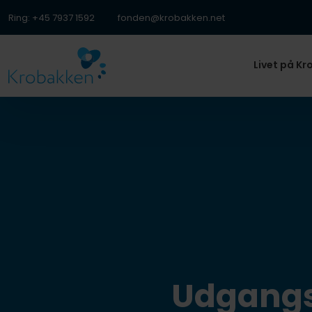
Ring: +45 7937 1592
fonden@krobakken.net
Livet på K
Udgangs