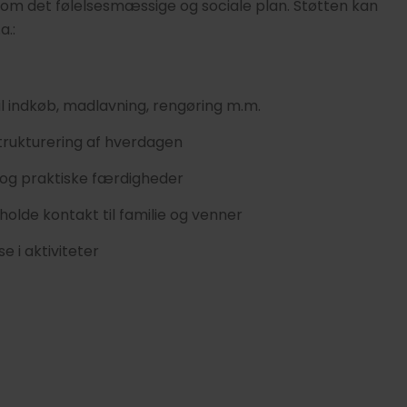
som det følelsesmæssige og sociale plan. Støtten kan
a.:
il indkøb, madlavning, rengøring m.m.​
trukturering af hverdagen
 og praktiske færdigheder
tholde kontakt til familie og venner
se i aktiviteter