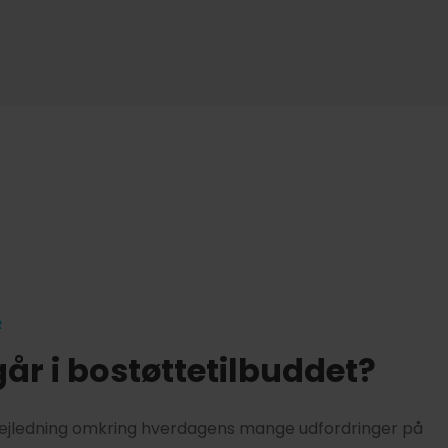
R
år i bostøttetilbuddet?
 vejledning omkring hverdagens mange udfordringer på