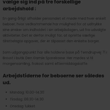
vælge sig ind på tre forskellige
arbejdshold :
En gang årligt afholder personalet et møde med hver enkelt
beboer, hvor vedkommende har mulighed for at udtrykke
sine ønsker om indholdet i sin arbejdsdagen, ud fra udvalgte
aktiviteter. Det er derfor muligt for, at oprette særlige
tilrettelagte opgaver, der er tilpasset den enkelte borger.
Som udgangspunkt har alle holdene base på Terndrupvej 71 i
Brovst i butik Den Gamle Sparekasse. Her mødes vi til
morgensamling, frokost samt eftermiddagskaffe.​
Arbejdstiderne for beboerne ser således
ud.
Mandag: 10.00-14.30
Tirsdag: 08.30-14.30
Onsdag: lukket