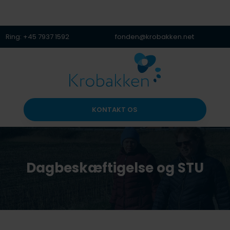
Ring: +45 7937 1592
fonden@krobakken.net
KONTAKT OS​
Dagbeskæftigelse og STU