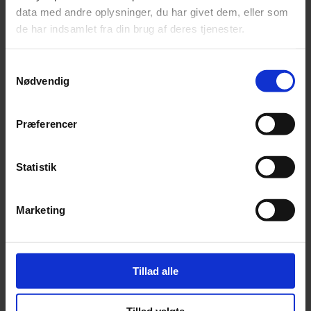
data med andre oplysninger, du har givet dem, eller som
de har indsamlet fra din brug af deres tjenester.
Samtykkevalg
Nødvendig
Fredensskov
Præferencer
FredensskovFredensdal 45, 9460 Brovst danner base for
Krobakkens dagbeskæftigelse §§ 103 og 104. ​Derudover er
Statistik
der fem §107-værelser i stuehuset.
Marketing
Tillad alle