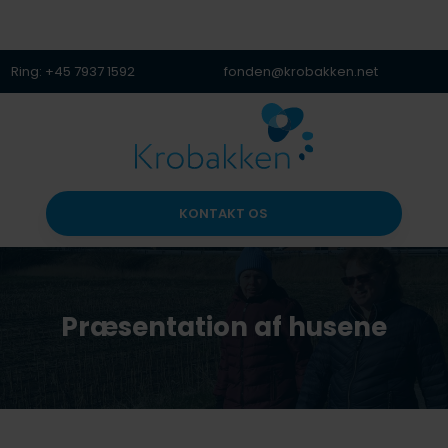
Ring: +45 7937 1592
fonden@krobakken.net
KONTAKT OS​
Præsentation af husene​