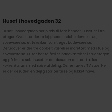
​Huset i hovedgaden 32
Huset i hovedgaden har plads til fem beboer. Huset er i tre
etager. Øverst er der to lejligheder indeholdende stue,
soveværelse, et tekøkken samt eget badeværelse.
Derudover er der tre dobbelt værelser indrettet med stue og
soveværelse. Huset har to fælles badeværelser i stueetagen
og på første sal. I huset er der desuden et stort fælles
køkken/alrum med spise afdeling. Der er fælles TV stue. Her
er der desuden en dejlig stor terrasse og lukket have.