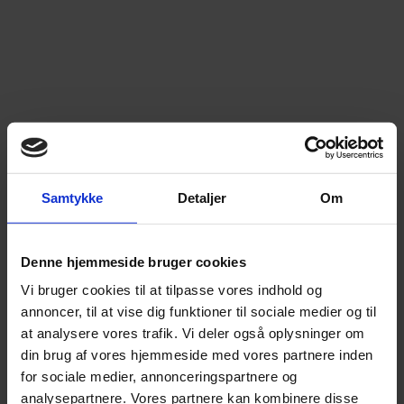
Nordvangsvej 2. 1 sal
På Nordvangsvej 2 er overetagen indrettet med to lyse
toværelses lejligheder i hver sin ende af huset. Begge
Samtykke
Detaljer
Om
lejligheder er ny renoveret med tekøkken, stue, soveværelse
og badeværelse med vaskesøjle. Huset har nattevagt
beliggende i Hovedgaden 19 ved siden af.
Denne hjemmeside bruger cookies
Vi bruger cookies til at tilpasse vores indhold og
annoncer, til at vise dig funktioner til sociale medier og til
at analysere vores trafik. Vi deler også oplysninger om
din brug af vores hjemmeside med vores partnere inden
for sociale medier, annonceringspartnere og
analysepartnere. Vores partnere kan kombinere disse