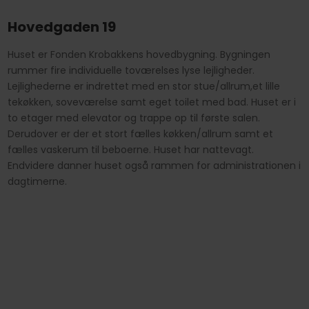
​Hovedgaden 19
Huset er Fonden Krobakkens hovedbygning. Bygningen
rummer fire individuelle toværelses lyse lejligheder.
Lejlighederne er indrettet med en stor stue/allrum,et lille
tekøkken, soveværelse samt eget toilet med bad. Huset er i
to etager med elevator og trappe op til første salen.
Derudover er der et stort fælles køkken/allrum samt et
fælles vaskerum til beboerne. Huset har nattevagt.
Endvidere danner huset også rammen for administrationen i
dagtimerne.