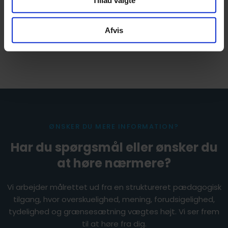
Tillad valgte
Afvis
ØNSKER DU MERE INFORMATION?
Har du spørgsmål eller ønsker du
at høre nærmere?
Vi arbejder målrettet ud fra en struktureret pædagogisk
tilgang, hvor overskuelighed, mening, forudsigelighed,
tydelighed og grænsesætning vægtes højt. Vi ser frem
til at høre fra dig.